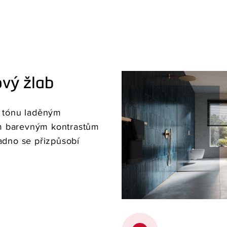
vý žlab
v tónu laděným
m barevným kontrastům
adno se přizpůsobí