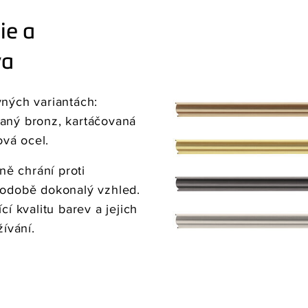
ie a
va
vných variantách:
vaný bronz, kartáčovaná
vá ocel.
ě chrání proti
hodobě dokonalý vzhled.
cí kvalitu barev a jejich
žívání.