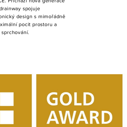
CE. Přichází nová generace
drainway spojuje
ktonický design s mimořádně
imální pocit prostoru a
 sprchování.