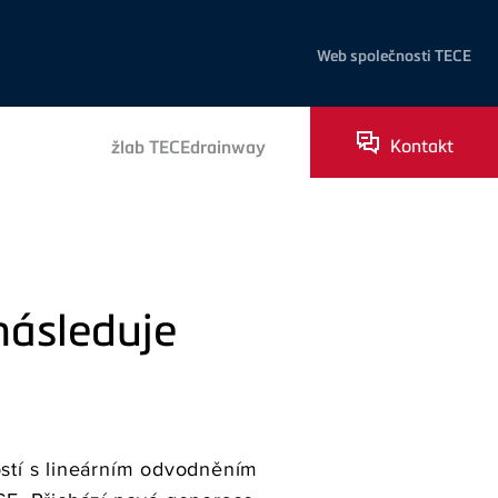
Web společnosti TECE
Kontakt
žlab TECEdrainway
následuje
stí s lineárním odvodněním