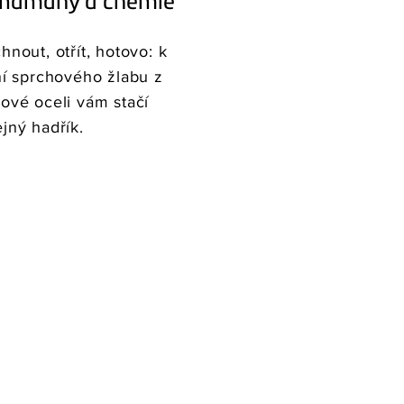
 námahy a chemie
hnout, otřít, hotovo: k
ní sprchového žlabu z
ové oceli vám stačí
jný hadřík.