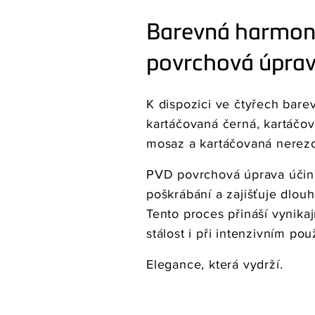
Barevná harmon
povrchová úpra
K dispozici ve čtyřech bare
kartáčovaná černá, kartáčo
mosaz a kartáčovaná nerezo
PVD povrchová úprava účinn
poškrábání a zajišťuje dlou
Tento proces přináší vynikají
stálost i při intenzivním pou
Elegance, která vydrží.