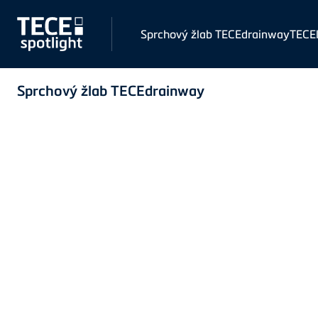
Skip to main content
Keynote
Sprchový žlab TECEdrainway
TECEl
Navigation
Sprchový žlab TECEdrainway