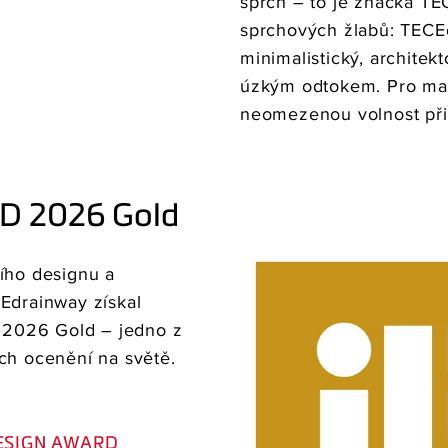
sprch – to je značka TE
sprchových žlabů: TECE
minimalistický, archite
úzkým odtokem. Pro max
neomezenou volnost při
D 2026 Gold
ího designu a
Edrainway získal
2026 Gold – jedno z
ch ocenění na světě.
 DESIGN AWARD