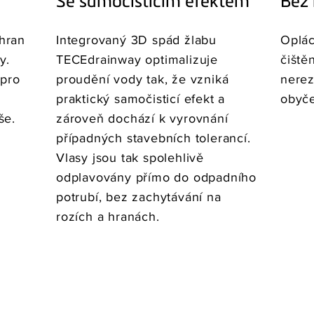
Se samočisticím efektem
Bez
hran
Integrovaný 3D spád žlabu
Oplác
y.
TECEdrainway optimalizuje
čiště
 pro
proudění vody tak, že vzniká
nerez
praktický samočisticí efekt a
obyče
še.
zároveň dochází k vyrovnání
případných stavebních tolerancí.
Vlasy jsou tak spolehlivě
odplavovány přímo do odpadního
potrubí, bez zachytávání na
rozích a hranách.