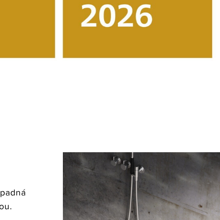
ápadná
ou.